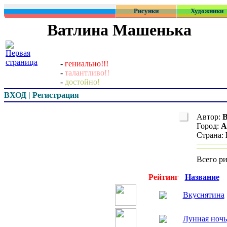
Рисунки
Художники
Ватлина Машенька
-
гениально!!!
-
талантливо!!
-
достойно!
ВХОД | Регистрация
Автор:
В
Город:
А
Страна:
Всего р
Превью
Рейтинг
Название
Вкуснятина
Лунная ночь