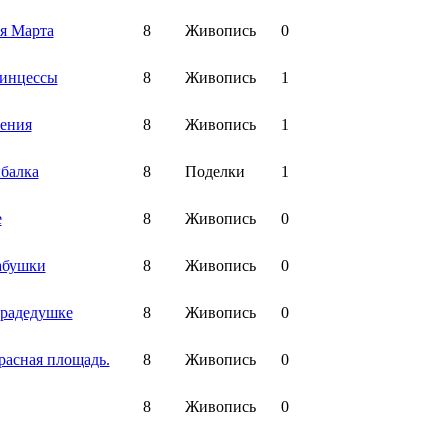
я Марта
8
Живопись
0
ринцессы
8
Живопись
1
ения
8
Живопись
1
балка
8
Поделки
1
е
8
Живопись
0
абушки
8
Живопись
0
прадедушке
8
Живопись
0
расная площадь.
8
Живопись
0
8
Живопись
0