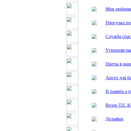
Моя любима
Прогулка п
Служба спас
Утренняя ры
Цветы в ваз
Ангел для б
В память о 
Возле ТЦ. К
Дельфин