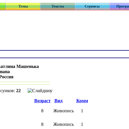
Темы
Тексты
Сервисы
Прогр
атлина Машенька
напа
Россия
исунков:
22
Возраст
Вид
Комм
8
Живопись
1
8
Живопись
1