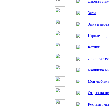
Деревья зим
Зима
Зима в дере
Королева цв
Котики
Лисичка-сес
Машинка М
Моя любима
Отдых на пр
Реклама гла