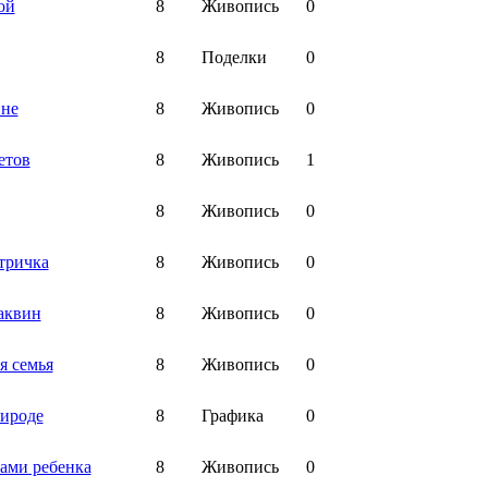
ой
8
Живопись
0
8
Поделки
0
вне
8
Живопись
0
етов
8
Живопись
1
8
Живопись
0
тричка
8
Живопись
0
аквин
8
Живопись
0
я семья
8
Живопись
0
ироде
8
Графика
0
зами ребенка
8
Живопись
0