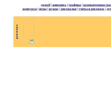
домой
|
живопись
|
графика
|
компьютерная гра
конкурсы
|
игры
|
релакс
|
рисовалки
|
учиться рисовать
|
де