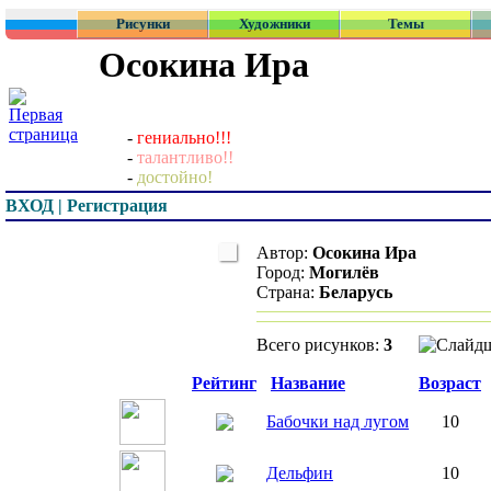
Рисунки
Художники
Темы
Осокина Ира
-
гениально!!!
-
талантливо!!
-
достойно!
ВХОД | Регистрация
Автор:
Осокина Ира
Город:
Могилёв
Страна:
Беларусь
Всего рисунков:
3
Превью
Рейтинг
Название
Возраст
Бабочки над лугом
10
Дельфин
10