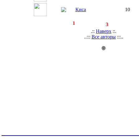
Киса
10
◄
·
1
►
страницы:
записей:
3
.::
Наверх
::.
..:::
Все авторы
:::..
🌐