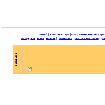
домой
|
живопись
|
графика
|
компьютерная гра
конкурсы
|
игры
|
релакс
|
рисовалки
|
учиться рисовать
|
де