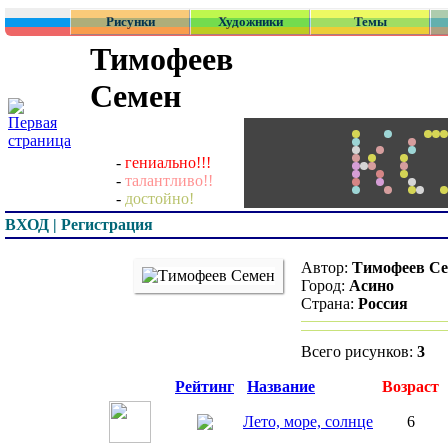
Рисунки
Художники
Темы
Тимофеев
Семен
-
гениально!!!
-
талантливо!!
-
достойно!
ВХОД | Регистрация
Автор:
Тимофеев Семен
Город:
Асино
Страна:
Россия
Всего рисунков:
3
Превью
Рейтинг
Название
Возраст
Лето, море, солнце
6