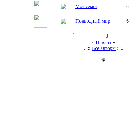
Моя семья
6
Подводный мир
6
◄
·
1
►
страницы:
записей:
3
.::
Наверх
::.
..:::
Все авторы
:::..
🌐