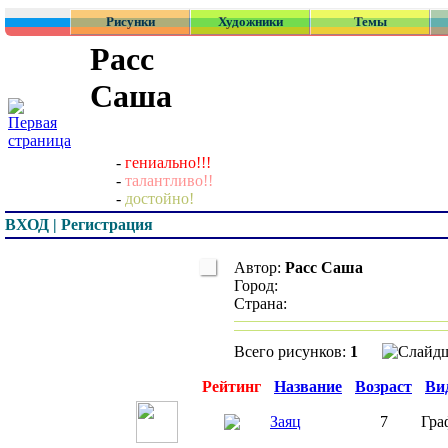
Рисунки
Художники
Темы
Расс
Саша
-
гениально!!!
-
талантливо!!
-
достойно!
ВХОД | Регистрация
Автор:
Расс Саша
Город:
Страна:
Всего рисунков:
1
Превью
Рейтинг
Название
Возраст
Ви
Заяц
7
Гра