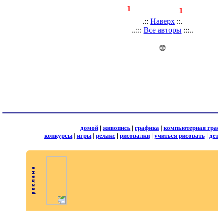
◄
·
1
►
страницы:
записей:
1
.::
Наверх
::.
..:::
Все авторы
:::..
🌐
домой
|
живопись
|
графика
|
компьютерная гра
конкурсы
|
игры
|
релакс
|
рисовалки
|
учиться рисовать
|
де