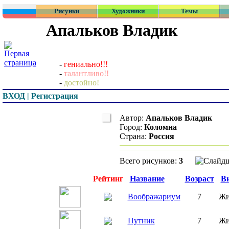
Рисунки
Художники
Темы
Апальков Владик
-
гениально!!!
-
талантливо!!
-
достойно!
ВХОД | Регистрация
Автор:
Апальков Владик
Город:
Коломна
Страна:
Россия
Всего рисунков:
3
Превью
Рейтинг
Название
Возраст
В
Воображариум
7
Жи
Путник
7
Жи