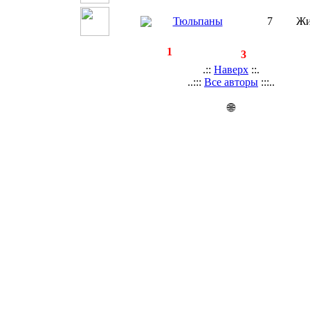
Тюльпаны
7
Жи
◄
·
1
►
страницы:
записей:
3
.::
Наверх
::.
..:::
Все авторы
:::..
🌐