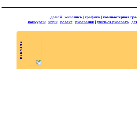
домой
|
живопись
|
графика
|
компьютерная гра
конкурсы
|
игры
|
релакс
|
рисовалки
|
учиться рисовать
|
де