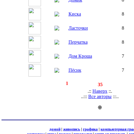
Киска
8
Ласточки
8
Перчатка
8
Дом Кроша
7
Пёсик
7
◄
·
1
►
страницы:
записей:
35
.::
Наверх
::.
..:::
Все авторы
:::..
🌐
домой
|
живопись
|
графика
|
компьютерная гра
конкурсы
|
игры
|
релакс
|
рисовалки
|
учиться рисовать
|
де