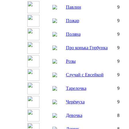
Павлин
9
Пожар
9
Поляна
9
Про конька Горбунка
9
Розы
9
Случай с Евсейкой
9
Тарелочка
9
Черёмуха
9
Девочка
8
Домик
8