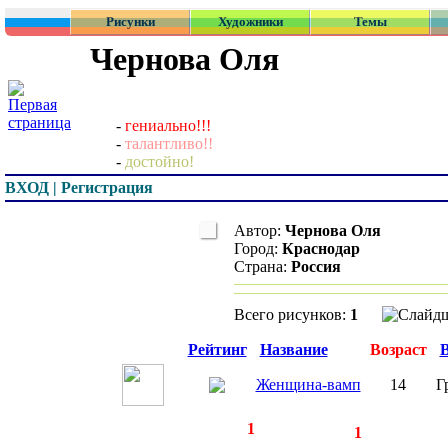
Рисунки
Художники
Темы
Чернова Оля
-
гениально!!!
-
талантливо!!
-
достойно!
ВХОД | Регистрация
Автор:
Чернова Оля
Город:
Краснодар
Страна:
Россия
Всего рисунков:
1
Превью
Рейтинг
Название
Возраст
Женщина-вамп
14
Г
◄
·
1
►
страницы:
записей:
1