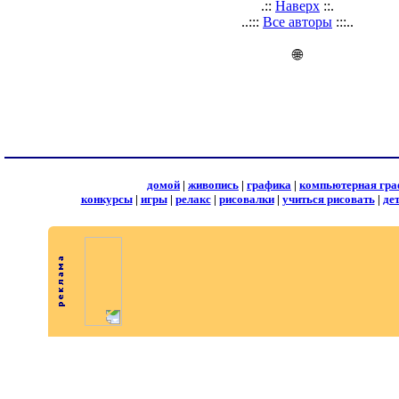
.::
Наверх
::.
..:::
Все авторы
:::..
🌐
домой
|
живопись
|
графика
|
компьютерная гра
конкурсы
|
игры
|
релакс
|
рисовалки
|
учиться рисовать
|
де