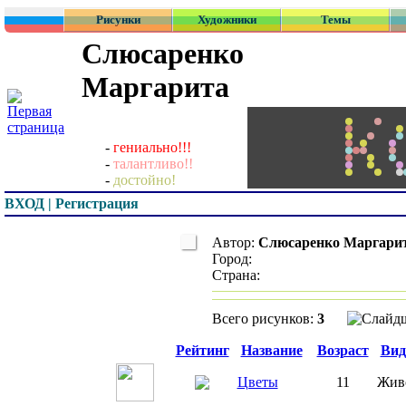
Рисунки
Художники
Темы
Слюсаренко
Маргарита
-
гениально!!!
-
талантливо!!
-
достойно!
ВХОД | Регистрация
Автор:
Слюсаренко Маргари
Город:
Страна:
Всего рисунков:
3
Превью
Рейтинг
Название
Возраст
Вид
Цветы
11
Жив