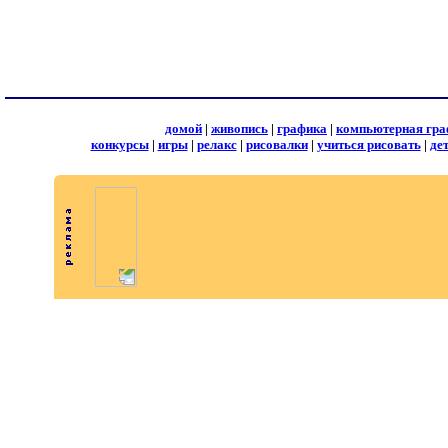
домой
|
живопись
|
графика
|
компьютерная гра
конкурсы
|
игры
|
релакс
|
рисовалки
|
учиться рисовать
|
де