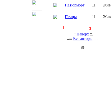
Натюрморт
11
Жив
Птицы
11
Жив
◄
·
1
►
страницы:
записей:
3
.::
Наверх
::.
..:::
Все авторы
:::..
🌐