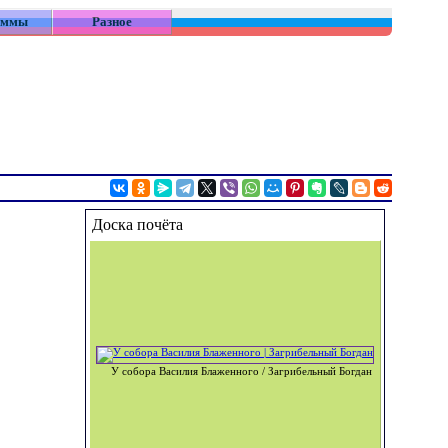
аммы
Разное
Доска почёта
У собора Василия Блаженного / Загрибельный Богдан