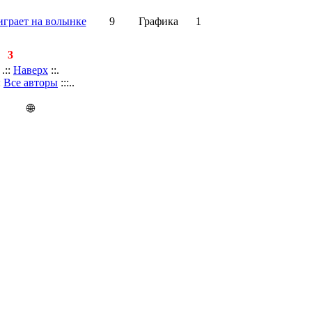
грает на волынке
9
Графика
1
й:
3
.::
Наверх
::.
::
Все авторы
:::..
🌐