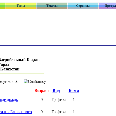
Темы
Тексты
Сервисы
Прогр
Загрибельный Богдан
Тараз
:
Казахстан
исунков:
3
Возраст
Вид
Комм
оде дождь
9
Графика
1
силия Блаженного
9
Графика
1