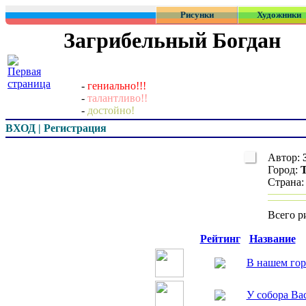
Рисунки
Художники
Загрибельный Богдан
-
гениально!!!
-
талантливо!!
-
достойно!
ВХОД | Регистрация
Автор:
Город:
Страна
Всего р
Превью
Рейтинг
Название
В нашем гор
У собора Ва