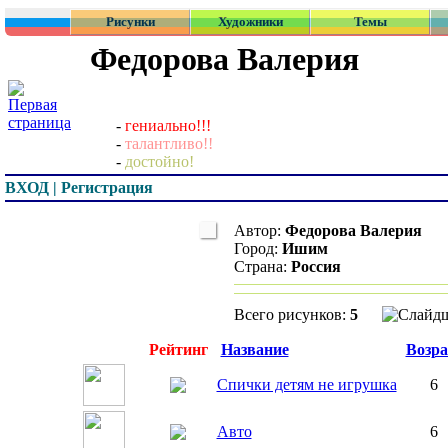
Рисунки
Художники
Темы
Федорова Валерия
-
гениально!!!
-
талантливо!!
-
достойно!
ВХОД | Регистрация
Автор:
Федорова Валерия
Город:
Ишим
Страна:
Россия
Всего рисунков:
5
Превью
Рейтинг
Название
Возра
Спички детям не игрушка
6
Авто
6