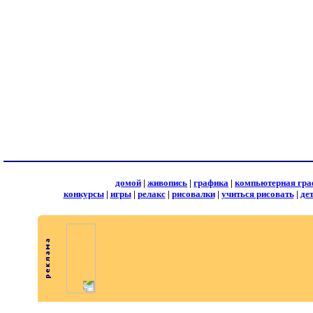
домой
|
живопись
|
графика
|
компьютерная гра
конкурсы
|
игры
|
релакс
|
рисовалки
|
учиться рисовать
|
де