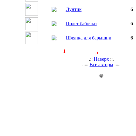
Лунтик
6
Полет бабочки
6
Шляпка для барышни
6
◄
·
1
►
страницы:
записей:
5
.::
Наверх
::.
..:::
Все авторы
:::..
🌐