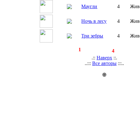
Маугли
4
Жив
Ночь в лесу
4
Жив
Три зебры
4
Жив
◄
·
1
►
страницы:
записей:
4
.::
Наверх
::.
..:::
Все авторы
:::..
🌐