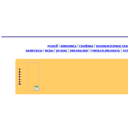
домой
|
живопись
|
графика
|
компьютерная гра
конкурсы
|
игры
|
релакс
|
рисовалки
|
учиться рисовать
|
де