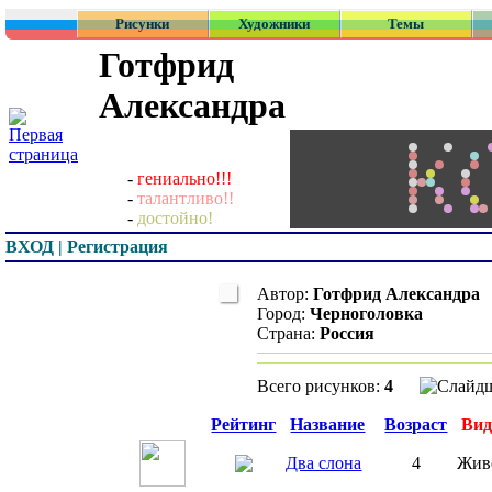
Рисунки
Художники
Темы
Готфрид
Александра
-
гениально!!!
-
талантливо!!
-
достойно!
ВХОД | Регистрация
Автор:
Готфрид Александра
Город:
Черноголовка
Страна:
Россия
Всего рисунков:
4
Превью
Рейтинг
Название
Возраст
Ви
Два слона
4
Жив