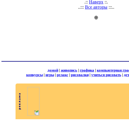
.::
Наверх
::.
..:::
Все авторы
:::..
🌐
домой
|
живопись
|
графика
|
компьютерная гра
конкурсы
|
игры
|
релакс
|
рисовалки
|
учиться рисовать
|
де