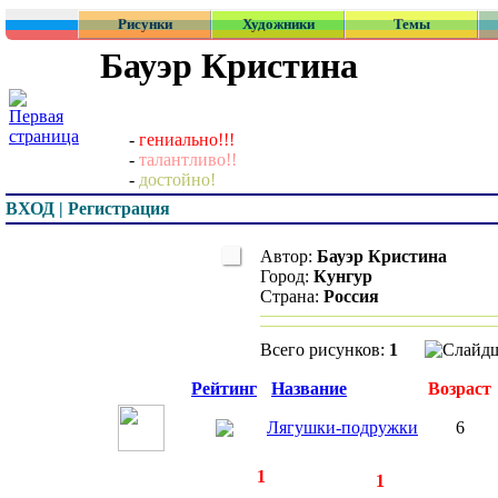
Рисунки
Художники
Темы
Бауэр Кристина
-
гениально!!!
-
талантливо!!
-
достойно!
ВХОД | Регистрация
Автор:
Бауэр Кристина
Город:
Кунгур
Страна:
Россия
Всего рисунков:
1
Превью
Рейтинг
Название
Возраст
Лягушки-подружки
6
◄
·
1
►
страницы:
записей:
1