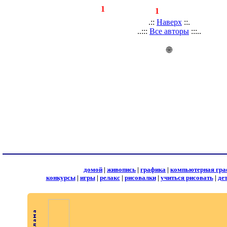
◄
·
1
►
страницы:
записей:
1
.::
Наверх
::.
..:::
Все авторы
:::..
🌐
домой
|
живопись
|
графика
|
компьютерная гра
конкурсы
|
игры
|
релакс
|
рисовалки
|
учиться рисовать
|
де