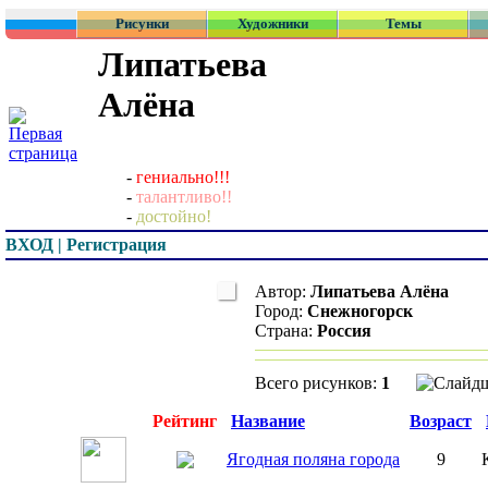
Рисунки
Художники
Темы
Липатьева
Алёна
-
гениально!!!
-
талантливо!!
-
достойно!
ВХОД | Регистрация
Автор:
Липатьева Алёна
Город:
Снежногорск
Страна:
Россия
Всего рисунков:
1
Превью
Рейтинг
Название
Возраст
Ягодная поляна города
9