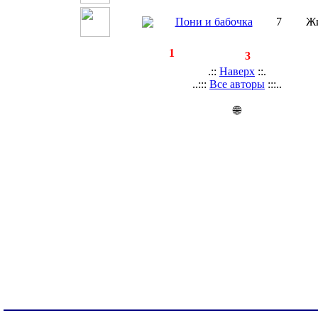
Пони и бабочка
7
Ж
◄
·
1
►
страницы:
записей:
3
.::
Наверх
::.
..:::
Все авторы
:::..
🌐