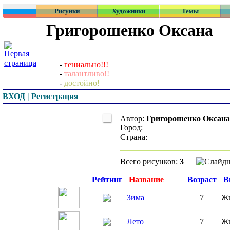
Рисунки
Художники
Темы
Григорошенко Оксана
-
гениально!!!
-
талантливо!!
-
достойно!
ВХОД | Регистрация
Автор:
Григорошенко Оксана
Город:
Страна:
Всего рисунков:
3
Превью
Рейтинг
Название
Возраст
В
Зима
7
Ж
Лето
7
Ж