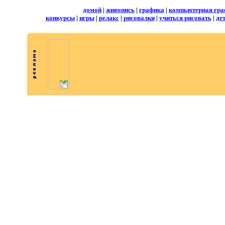
домой
|
живопись
|
графика
|
компьютерная гра
конкурсы
|
игры
|
релакс
|
рисовалки
|
учиться рисовать
|
де