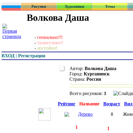
Рисунки
Художники
Темы
Волкова Даша
-
гениально!!!
-
талантливо!!
-
достойно!
ВХОД | Регистрация
Автор:
Волкова Даша
Город:
Курганинск
Страна:
Россия
Всего рисунков:
1
Превью
Рейтинг
Название
Возраст
Вид
Дерево
8
Жив
◄
·
1
►
страницы:
записей:
1