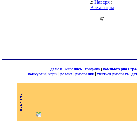
.::
Наверх
::.
..:::
Все авторы
:::..
🌐
домой
|
живопись
|
графика
|
компьютерная гра
конкурсы
|
игры
|
релакс
|
рисовалки
|
учиться рисовать
|
де