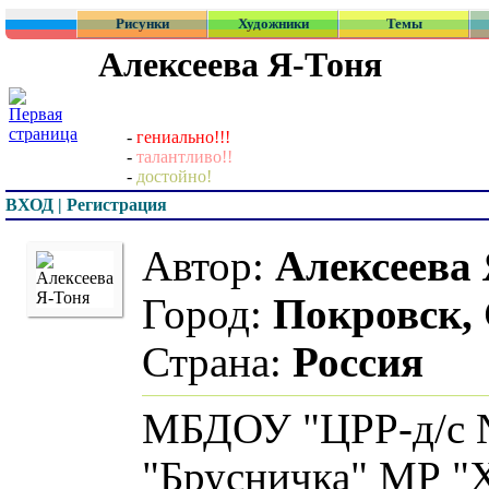
Рисунки
Художники
Темы
Алексеева Я-Тоня
-
гениально!!!
-
талантливо!!
-
достойно!
ВХОД | Регистрация
Автор:
Алексеева Я-Т
Город:
Покровск, Сах
Страна:
Россия
МБДОУ "ЦРР-д/с №5
"Брусничка" МР "Ханг