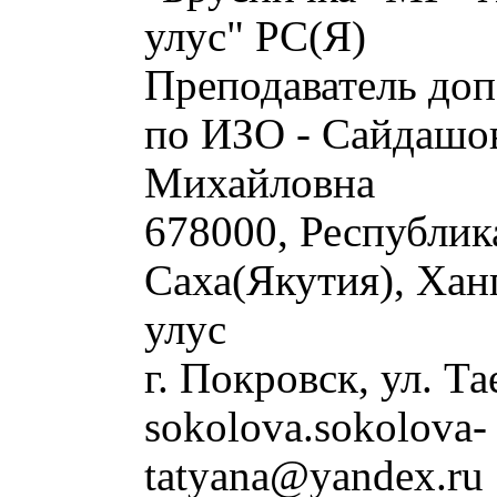
улус" РС(Я)
Преподаватель доп. об
по ИЗО - Сайдашова Н
Михайловна
678000, Республика Са
Хангаласский улус
г. Покровск, ул. Таежн
sokolova.sokolova-
tatyana@yandex.ru