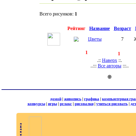
Всего рисунков:
1
Превью
Рейтинг
Название
Возраст
Вид
Цветы
7
Жив
◄
·
1
►
страницы:
записей:
1
.::
Наверх
::.
..:::
Все авторы
:::..
🌐
домой
|
живопись
|
графика
|
компьютерная гра
конкурсы
|
игры
|
релакс
|
рисовалки
|
учиться рисовать
|
де