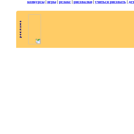
конкурсы
|
игры
|
релакс
|
рисовалки
|
учиться рисовать
|
де