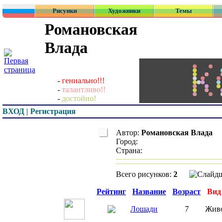
Рисунки
Художники
Темы
Романовская
Влада
-
гениально!!!
-
талантливо!!
-
достойно!
ВХОД | Регистрация
Автор:
Романовская Влада
Город:
Страна:
Всего рисунков:
2
Превью
Рейтинг
Название
Возраст
Вид
Лошади
7
Жив