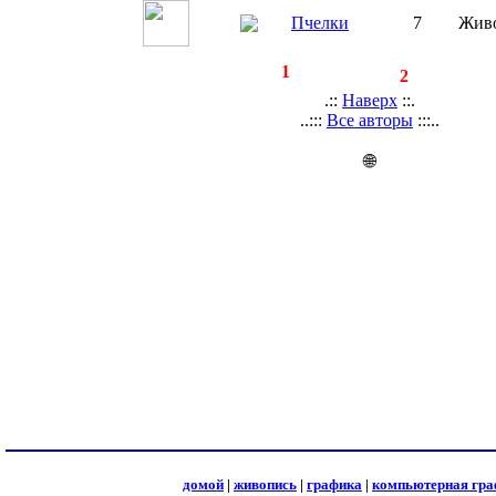
Пчелки
7
Жив
◄
·
1
►
страницы:
записей:
2
.::
Наверх
::.
..:::
Все авторы
:::..
🌐
домой
|
живопись
|
графика
|
компьютерная гра