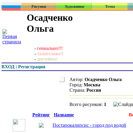
Рисунки
Художники
Темы
Осадченко
Ольга
-
гениально!!!
-
талантливо!!
-
достойно!
ВХОД | Регистрация
Автор:
Осадченко Ольга
Город:
Москва
Страна:
Россия
Всего рисунков:
1
Превью
Рейтинг
Название
В
Постапокалипсис - город под водой