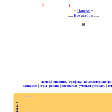
◄
·
1
►
страницы:
записей:
1
.::
Наверх
::.
..:::
Все авторы
:::..
🌐
домой
|
живопись
|
графика
|
компьютерная гра
конкурсы
|
игры
|
релакс
|
рисовалки
|
учиться рисовать
|
де