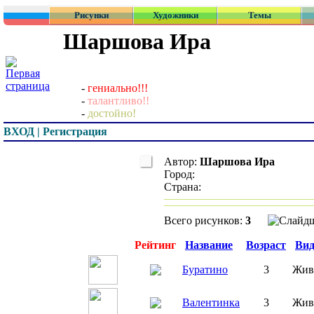
Рисунки
Художники
Темы
Шаршова Ира
-
гениально!!!
-
талантливо!!
-
достойно!
ВХОД | Регистрация
Автор:
Шаршова Ира
Город:
Страна:
Всего рисунков:
3
Превью
Рейтинг
Название
Возраст
Ви
Буратино
3
Жив
Валентинка
3
Жив