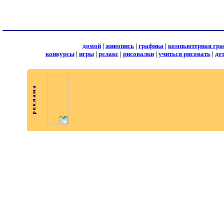
домой
|
живопись
|
графика
|
компьютерная гра
конкурсы
|
игры
|
релакс
|
рисовалки
|
учиться рисовать
|
де