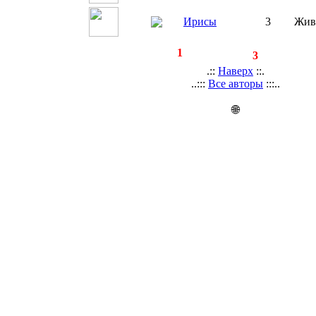
Ирисы
3
Жив
◄
·
1
►
страницы:
записей:
3
.::
Наверх
::.
..:::
Все авторы
:::..
🌐