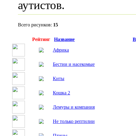
аутистов.
Всего рисунков:
15
Превью
Рейтинг
Название
В
Африка
Бестии и насекомые
Киты
Кошка 2
Лемуры и компания
Не только рептилии
Птицы