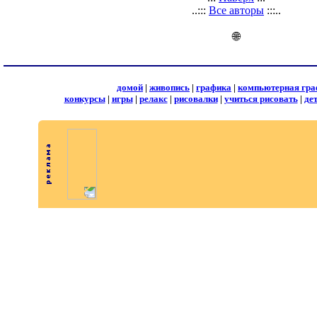
..:::
Все авторы
:::..
🌐
домой
|
живопись
|
графика
|
компьютерная гра
конкурсы
|
игры
|
релакс
|
рисовалки
|
учиться рисовать
|
де