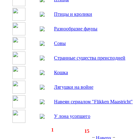
Птицы и кролики
Разнообразие фауны
Совы
Странные существа преисподней
Кошка
Лягушки на войне
Навеян сериалом "Flikken Maastricht"
У лона усопшего
◄
·
1
►
страницы:
записей:
15
.::
Наверх
::.