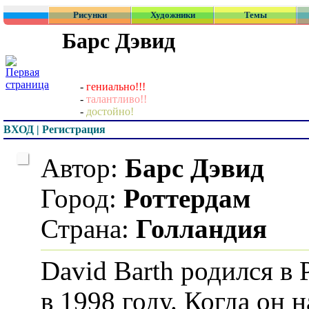
Рисунки
Художники
Темы
Барс Дэвид
-
гениально!!!
-
талантливо!!
-
достойно!
ВХОД | Регистрация
Автор:
Барс Дэвид
Город:
Роттердам
Страна:
Голландия
David Barth родился в 
в 1998 году. Когда он н