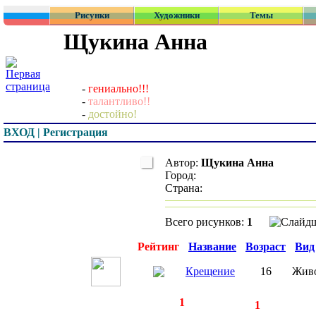
Рисунки
Художники
Темы
Щукина Анна
-
гениально!!!
-
талантливо!!
-
достойно!
ВХОД | Регистрация
Автор:
Щукина Анна
Город:
Страна:
Всего рисунков:
1
Превью
Рейтинг
Название
Возраст
Вид
Крещение
16
Жив
◄
·
1
►
страницы:
записей:
1