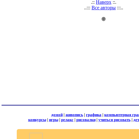
.::
Наверх
::.
..:::
Все авторы
:::..
🌐
домой
|
живопись
|
графика
|
компьютерная гра
конкурсы
|
игры
|
релакс
|
рисовалки
|
учиться рисовать
|
де