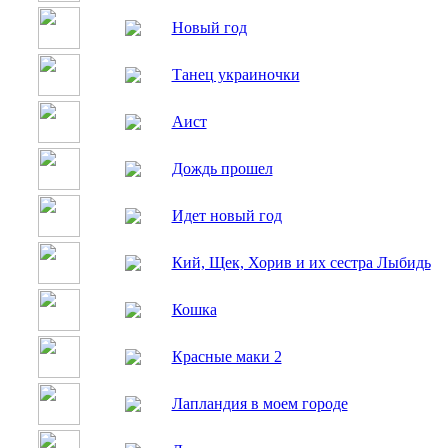
Новый год
Танец украиночки
Аист
Дождь прошел
Идет новый год
Кий, Щек, Хорив и их сестра Лыбидь
Кошка
Красные маки 2
Лапландия в моем городе