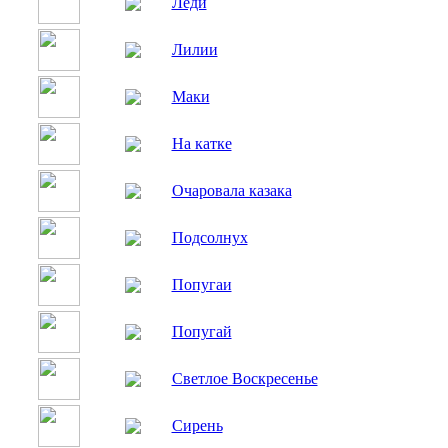
Леди
Лилии
Маки
На катке
Очаровала казака
Подсолнух
Попугаи
Попугай
Светлое Воскресенье
Сирень