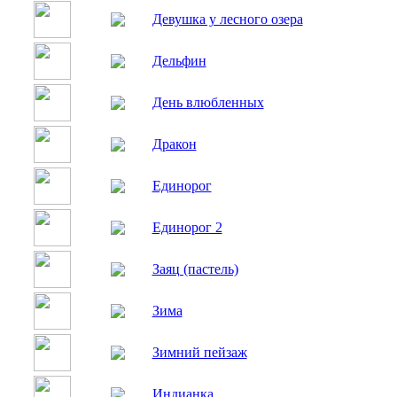
Девушка у лесного озера
Дельфин
День влюбленных
Дракон
Единорог
Единорог 2
Заяц (пастель)
Зима
Зимний пейзаж
Индианка