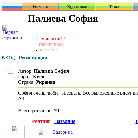
Рисунки
Художники
Темы
Палиева София
-
гениально!!!
-
талантливо!!
-
достойно!
ВХОД | Регистрация
Автор:
Палиева София
Город:
Киев
Страна:
Украина
София очень любит рисовать. Все выложенные рисунк
А3.
Всего рисунков:
79
Превью
Рейтинг
Название
В
Балерина