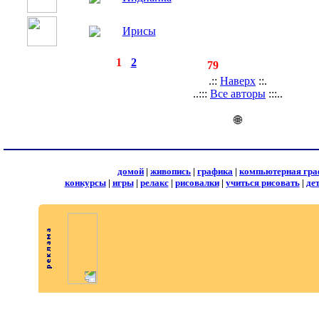
Ирисы
◄
·
1
·
2
►
страницы:
записей:
79
.::
Наверх
::.
..:::
Все авторы
:::..
🌐
домой
|
живопись
|
графика
|
компьютерная гра
конкурсы
|
игры
|
релакс
|
рисовалки
|
учиться рисовать
|
де