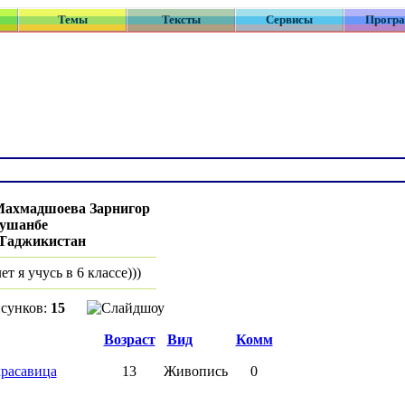
Темы
Тексты
Сервисы
Прогр
ахмадшоева Зарнигор
ушанбе
Таджикистан
ет я учусь в 6 классе)))
исунков:
15
Возраст
Вид
Комм
красавица
13
Живопись
0