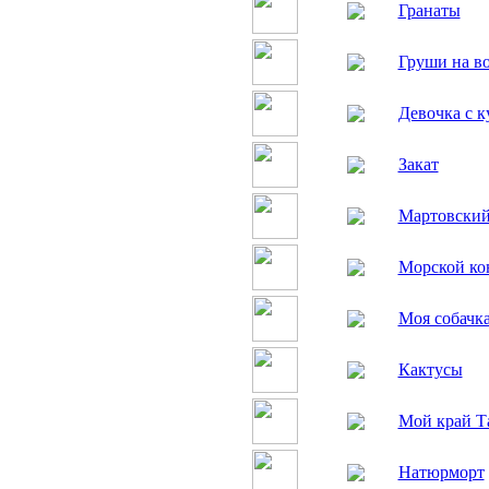
Гранаты
Груши на во
Девочка с к
Закат
Мартовский
Морской ко
Моя собачк
Кактусы
Мой край Т
Натюрморт