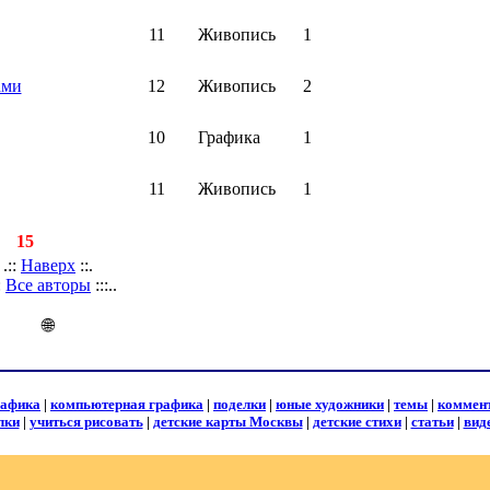
11
Живопись
1
ами
12
Живопись
2
10
Графика
1
11
Живопись
1
й:
15
.::
Наверх
::.
::
Все авторы
:::..
🌐
рафика
|
компьютерная графика
|
поделки
|
юные художники
|
темы
|
коммен
лки
|
учиться рисовать
|
детские карты Москвы
|
детские стихи
|
статьи
|
вид