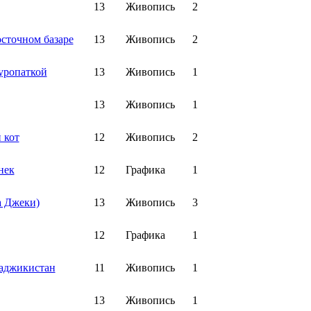
13
Живопись
2
сточном базаре
13
Живопись
2
уропаткой
13
Живопись
1
13
Живопись
1
 кот
12
Живопись
2
нек
12
Графика
1
а Джеки)
13
Живопись
3
12
Графика
1
аджикистан
11
Живопись
1
13
Живопись
1