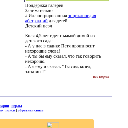
Поддержка галереи
Занимательно
# Иллюстрированная
энциклопедия
абстракций
для детей
Детский перл
Коля 4,5 лет идет с мамой домой из
детского сада:
- А у нас в садике Петя произносит
нехорошие слова!
- А ты бы ему сказал, что так говорить
нехорошо.
- А я ему и сказал: "Ты сам, козел,
заткнись!"
все перлы
тарии
|
перлы
ео
|
поиск
|
обратная связь