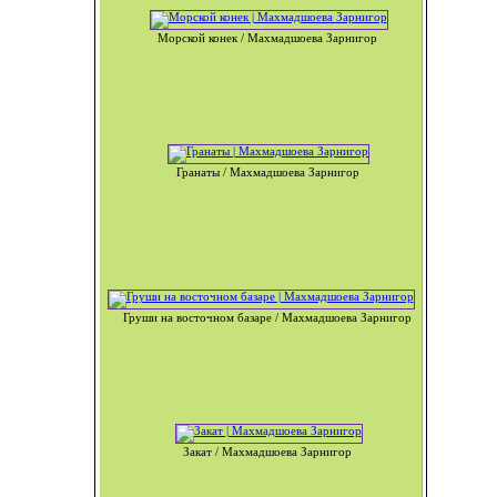
Морской конек / Махмадшоева Зарнигор
Гранаты / Махмадшоева Зарнигор
Груши на восточном базаре / Махмадшоева Зарнигор
Закат / Махмадшоева Зарнигор