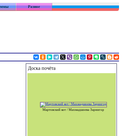
аммы
Разное
Доска почёта
Мартовский кот / Махмадшоева Зарнигор