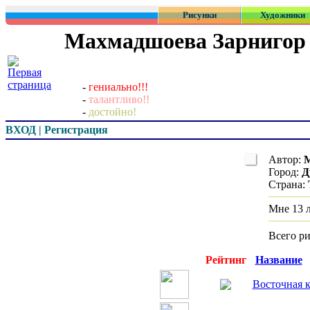
Рисунки
Художники
Махмадшоева Зарнигор
-
гениально!!!
-
талантливо!!
-
достойно!
ВХОД | Регистрация
Автор:
М
Город:
Д
Страна:
Мне 13 л
Всего р
Превью
Рейтинг
Название
Восточная 