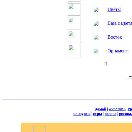
Цветы
Ваза с цвет
Восток
Орнамент
◄
·
1
►
страницы:
записе
..:
домой
|
живопись
|
г
конкурсы
|
игры
|
релакс
|
рисова