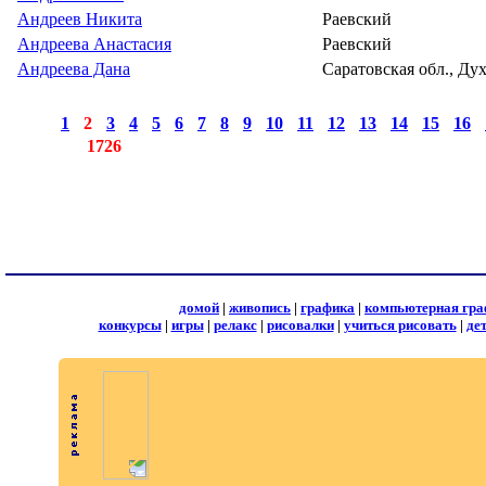
Андреев Никита
Раевский
Андреева Анастасия
Раевский
Андреева Дана
Саратовская обл., Ду
страницы:
◄
·
1
·
2
·
3
·
4
·
5
·
6
·
7
·
8
·
9
·
10
·
11
·
12
·
13
·
14
·
15
·
16
·
записей:
1726
домой
|
живопись
|
графика
|
компьютерная гра
конкурсы
|
игры
|
релакс
|
рисовалки
|
учиться рисовать
|
де