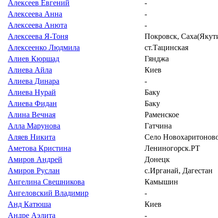
Алексеев Евгений
-
Алексеева Анна
-
Алексеева Анюта
-
Алексеева Я-Тоня
Покровск, Саха(Якут
Алексеенко Людмила
ст.Тацинская
Алиев Кюршад
Гянджа
Алиева Айла
Киев
Алиева Динара
-
Алиева Нурай
Баку
Алиева Фидан
Баку
Алина Вечная
Раменское
Алла Марунова
Гатчина
Аляев Никита
Село Новохаритонов
Аметова Кристина
Лениногорск.РТ
Амиров Андрей
Донецк
Амиров Руслан
с.Ирганай, Дагестан
Ангелина Свешникова
Камышин
Ангеловский Владимир
-
Анд Катюша
Киев
Андре Аэлита
-