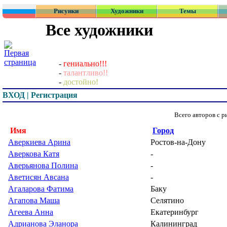
Рисунки
Художники
Темы
Все художники
-
гениально!!!
-
талантливо!!
-
достойно!
ВХОД | Регистрация
Всего авторов с 
Имя
Город
Аверкиева Арина
Ростов-на-Дону
Аверкова Катя
-
Аверьянова Полина
-
Аветисян Авсана
-
Агаларова Фатима
Баку
Агапова Маша
Селятино
Агеева Анна
Екатеринбург
Адрианова Эланора
Калининград