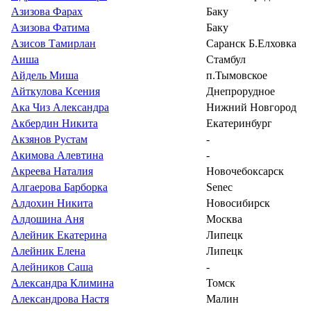
Азизова Фарах
Баку
Азизова Фатима
Баку
Азисов Тамирлан
Саранск Б.Елховка
Аиша
Стамбул
Айдель Миша
п.Тымовское
Айткулова Ксения
Днепрорудное
Ака Чиз Александра
Нижний Новгород
Акбердин Никита
Екатеринбург
Акзянов Рустам
-
Акимова Алевтина
-
Акреева Наталия
Новочебоксарск
Алгаерова Барборка
Senec
Алдохин Никита
Новосибирск
Алдошина Аня
Москва
Алейник Екатерина
Липецк
Алейник Елена
Липецк
Алейников Саша
-
Александра Климина
Томск
Александрова Настя
Малин