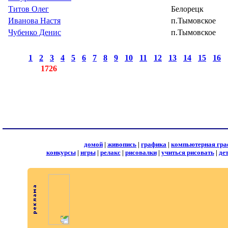
Титов Олег
Белорецк
Иванова Настя
п.Тымовское
Чубенко Денис
п.Тымовское
страницы:
◄
·
1
·
2
·
3
·
4
·
5
·
6
·
7
·
8
·
9
·
10
·
11
·
12
·
13
·
14
·
15
·
16
·
записей:
1726
домой
|
живопись
|
графика
|
компьютерная гра
конкурсы
|
игры
|
релакс
|
рисовалки
|
учиться рисовать
|
де