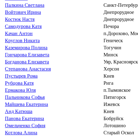
Палкина Светлана
Санкт-Петербур
Войтович Ирина
Днепрорудное
Костюк Настя
Днепрорудное
Самодурова Катя
Печора
Качан Антон
п.Дорохово, Мос
Круглов Никита
Геническ
Каземирова Полина
Тогучин
Гончарова Елизавета
Минск
Богданова Елизавета
Уяр, Красноярс
Степанова Анастасия
Херсон
Пустырев Рома
Киев
Рубцова Катя
Рига
Ермакова Юля
п.Тымовское
Пальникова Софья
Пятигорск
Майшева Екатерина
Ижевск
Анд Катюша
Киев
Панова Екатерина
Бобруйск
Омельченко София
Лотошино
Котлова Алина
Старый Оскол