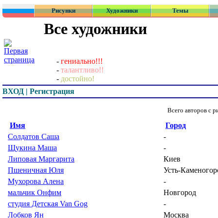
Рисунки
Художники
Темы
Все художники
-
гениально!!!
-
талантливо!!
-
достойно!
ВХОД | Регистрация
Всего авторов с 
Имя
Город
Солдатов Саша
-
Щукина Маша
-
Липовая Маргарита
Киев
Пшеничная Юля
Усть-Каменогор
Мухорова Алена
-
мальчик Онфим
Новгород
студия Детская Van Gog
-
Лобков Ян
Москва