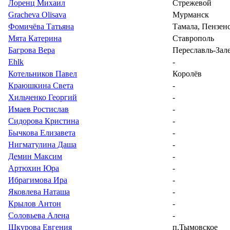
Лоренц Михаил
Стрежевой
Gracheva Olisava
Мурманск
Фомичёва Татьяна
Тамала, Пензенс
Мята Катерина
Ставрополь
Багрова Вера
Переславль-Зал
Ehlk
-
Котельников Павел
Королёв
Краюшкина Света
-
Хильченко Георгий
-
Имаев Ростислав
-
Сидорова Кристина
-
Бычкова Елизавета
-
Нигматулина Даша
-
Демин Максим
-
Артюхин Юра
-
Ибрагимова Ира
-
Яковлева Наташа
-
Крылов Антон
-
Соловьева Алена
-
Шкурова Евгения
п.Тымовское