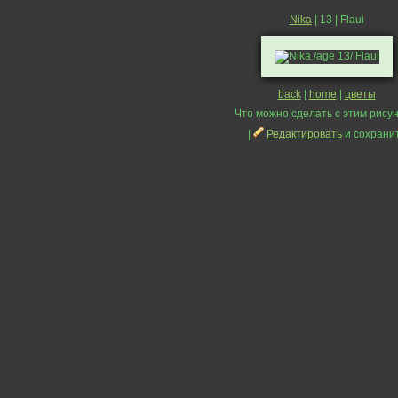
Nika
| 13 | Flaui
back
|
home
|
цветы
Что можно сделать с этим рисун
|
Редактировать
и сохрани