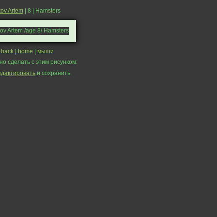
tov Artem
| 8 | Hamsters
back
|
home
|
мыши
но сделать с этим рисунком:
едактировать
и сохранить