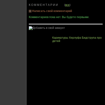
К О М М Е Н Т А Р И И (
все
)
Написать свой комментарий
Комментариев пока нет. Вы будете первыми.
Карикатуры Херлуфа Бидструпа про
детей