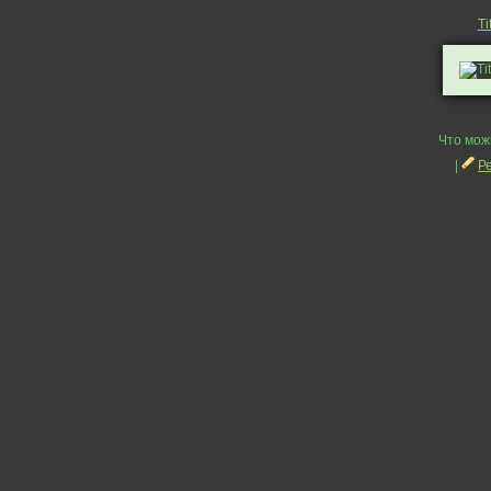
Ti
Что мож
|
Р