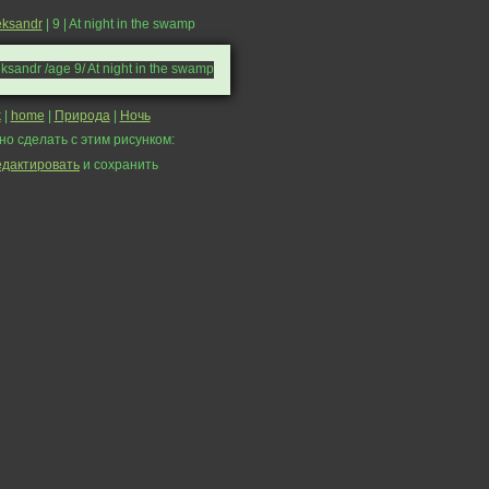
eksandr
| 9 | At night in the swamp
k
|
home
|
Природа
|
Ночь
но сделать с этим рисунком:
едактировать
и сохранить