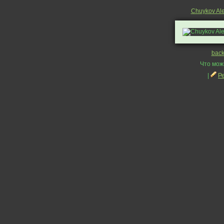
Chuykov Al
bac
Что мож
|
Р