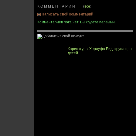
К О М М Е Н Т А Р И И (
все
)
Написать свой комментарий
Комментариев пока нет. Вы будете первыми.
Карикатуры Херлуфа Бидструпа про
детей