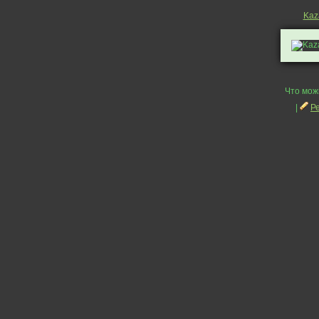
Kaz
Что мож
|
Р