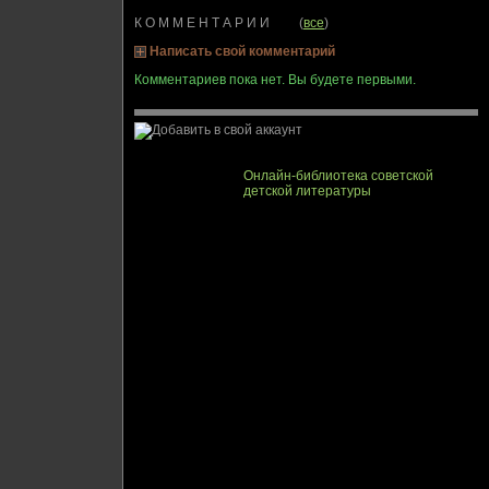
К О М М Е Н Т А Р И И (
все
)
Написать свой комментарий
Комментариев пока нет. Вы будете первыми.
Онлайн-библиотека советской
детской литературы