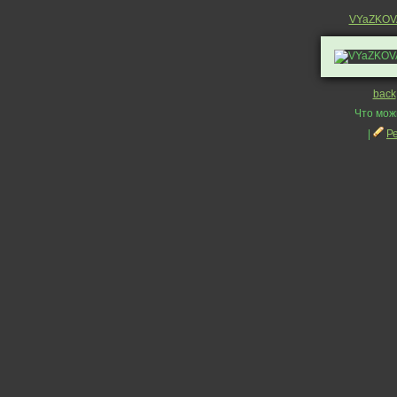
VYaZKOV
back
Что мож
|
Р