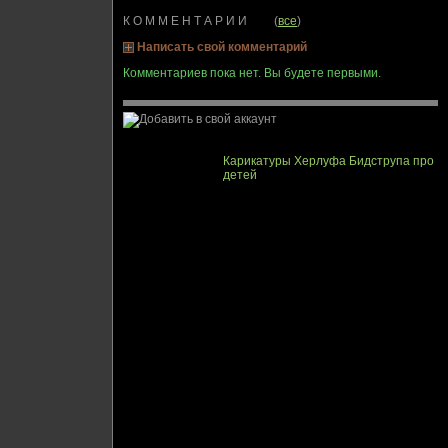
К О М М Е Н Т А Р И И (
все
)
Написать свой комментарий
Комментариев пока нет. Вы будете первыми.
Карикатуры Херлуфа Бидструпа про
детей