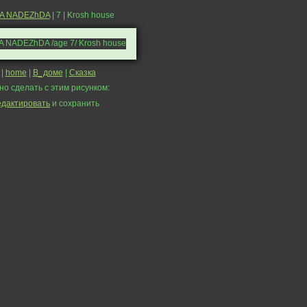
A NADEZhDA
| 7 | Krosh house
|
home
|
В_доме
|
Сказка
но сделать с этим рисунком:
едактировать
и сохранить