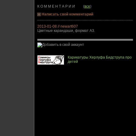
К О М М Е Н Т А Р И И (
все
)
Написать свой комментарий
2013-01-08 // newart607
Цветные карандаши, формат A3.
Карикатуры Херлуфа Бидструпа про
детей