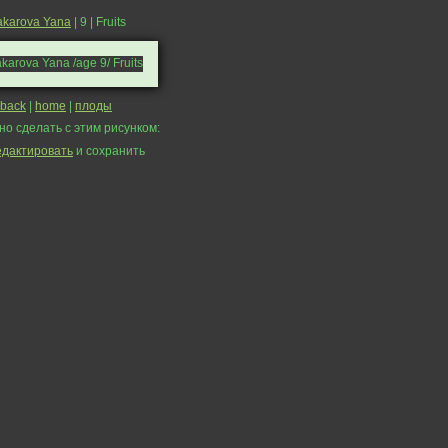
karova Yana
| 9 | Fruits
back
|
home
|
плоды
но сделать с этим рисунком:
едактировать
и сохранить