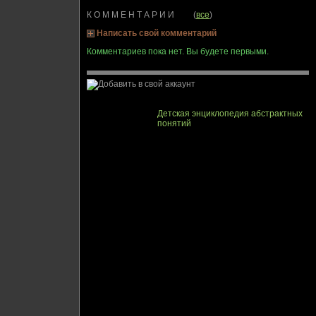
К О М М Е Н Т А Р И И (
все
)
Написать свой комментарий
Комментариев пока нет. Вы будете первыми.
Детская энциклопедия абстрактных
понятий