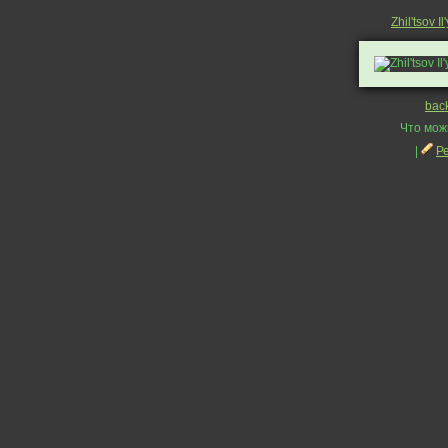
Zhil'tsov Il
bac
Что мож
|
Р