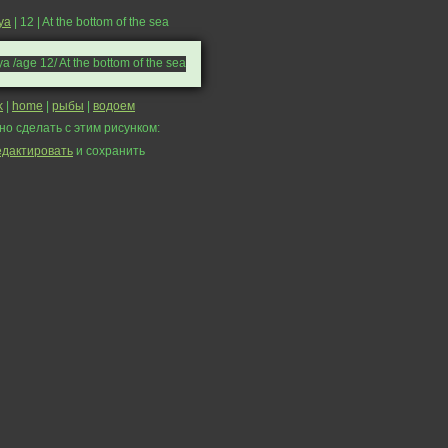
'ya
| 12 | At the bottom of the sea
k
|
home
|
рыбы
|
водоем
но сделать с этим рисунком:
едактировать
и сохранить