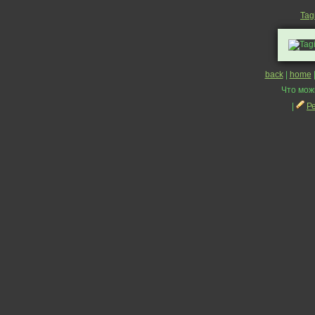
Tag
back
|
home
Что мож
|
Р