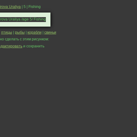
irova Uraliya
| 5 | Fishing
|
птицы
|
рыбы
|
корабли
|
свиньи
но сделать с этим рисунком:
едактировать
и сохранить