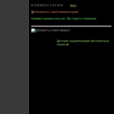
К О М М Е Н Т А Р И И (
все
)
Написать свой комментарий
Комментариев пока нет. Вы будете первыми.
Детская энциклопедия абстрактных
понятий