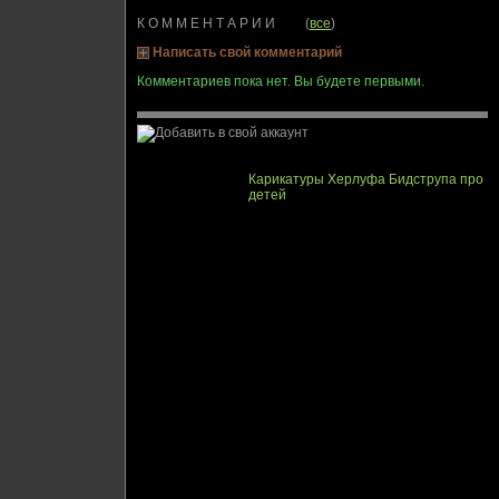
К О М М Е Н Т А Р И И (
все
)
Написать свой комментарий
Комментариев пока нет. Вы будете первыми.
Карикатуры Херлуфа Бидструпа про
детей