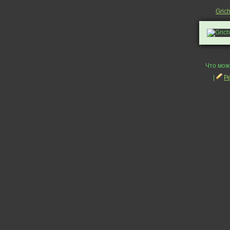
Gric
Что мож
|
Р