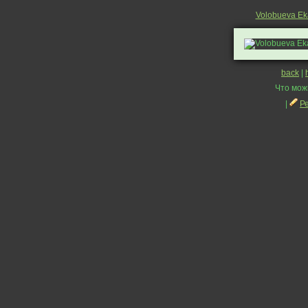
Volobueva Ek
back
|
Что мож
|
Р