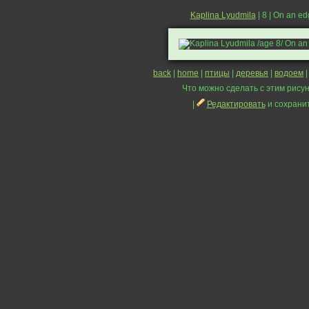
Kaplina Lyudmila
| 8 | On an e
back
|
home
|
птицы
|
деревья
|
водоем
Что можно сделать с этим рисун
|
Редактировать
и сохрани