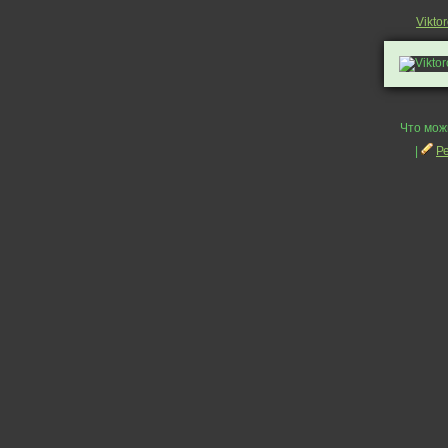
Vikto
Что мож
|
Р