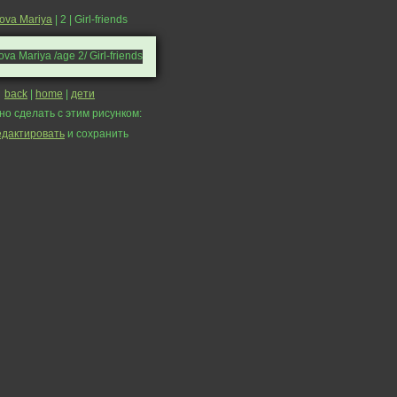
rova Mariya
| 2 | Girl-friends
back
|
home
|
дети
но сделать с этим рисунком:
едактировать
и сохранить