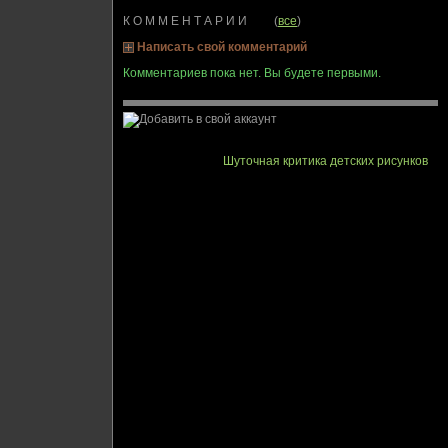
К О М М Е Н Т А Р И И (
все
)
Написать свой комментарий
Комментариев пока нет. Вы будете первыми.
Шуточная критика детских рисунков