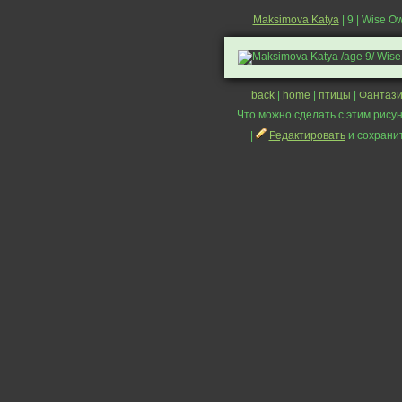
Maksimova Katya
| 9 | Wise O
back
|
home
|
птицы
|
Фантаз
Что можно сделать с этим рисун
|
Редактировать
и сохрани