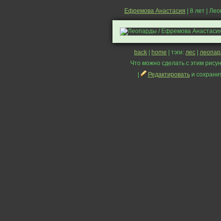
Ефремова Анастасия
| 8 лет | Ле
back
|
home
| тэги:
лес
|
леопа
Что можно сделать с этим рисун
|
Редактировать
и сохрани