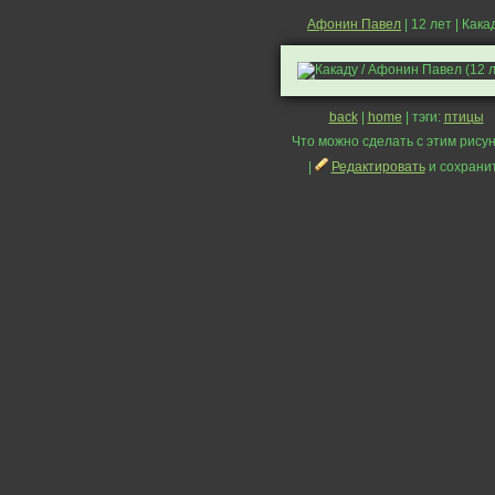
Афонин Павел
| 12 лет | Кака
back
|
home
| тэги:
птицы
Что можно сделать с этим рисун
|
Редактировать
и сохрани