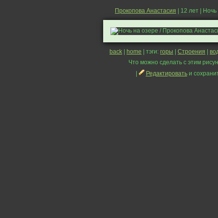
Прокопова Анастасия
| 12 лет | Ночь
back
|
home
| тэги:
горы
|
Строения
|
во
Что можно сделать с этим рисун
|
Редактировать
и сохрани