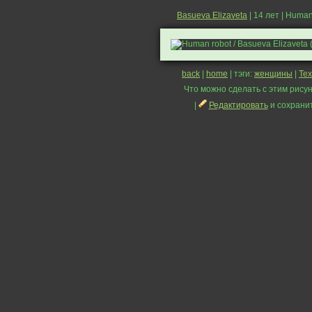
Basueva Elizaveta
| 14 лет | Human
back
|
home
| тэги:
женщины
|
Те
Что можно сделать с этим рисун
|
Редактировать
и сохрани