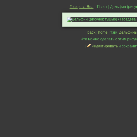
Гвоздева Яна
| 11 лет | Дельфин (рис
back
|
home
| тэги:
дельфин
Что можно сделать с этим рисун
|
Редактировать
и сохрани