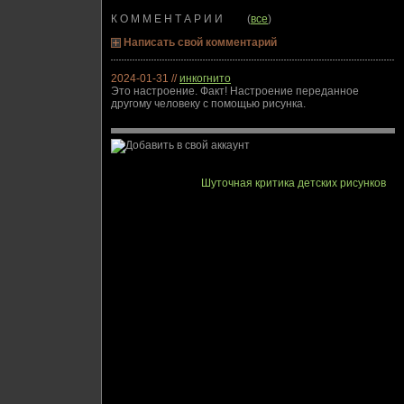
К О М М Е Н Т А Р И И (
все
)
Написать свой комментарий
2024-01-31 //
инкогнито
Это настроение. Факт! Настроение переданное
другому человеку с помощью рисунка.
Шуточная критика детских рисунков