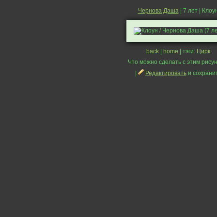
Чернова Даша
| 7 лет | Клоу
back
|
home
| тэги:
Цирк
Что можно сделать с этим рисун
|
Редактировать
и сохрани