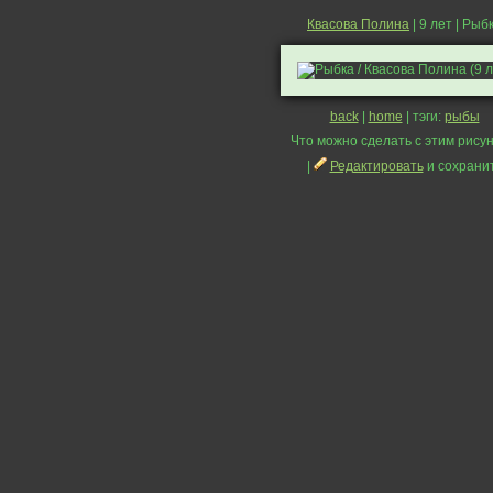
Квасова Полина
| 9 лет | Рыб
back
|
home
| тэги:
рыбы
Что можно сделать с этим рисун
|
Редактировать
и сохрани