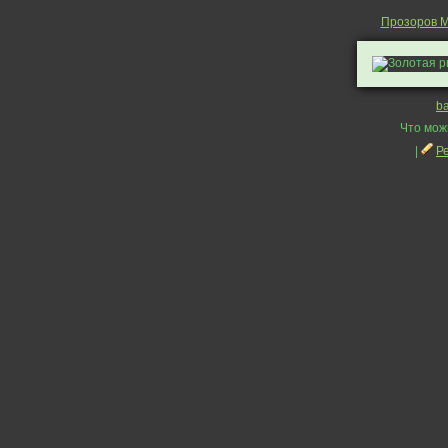
Прозоров 
b
Что мож
|
Р