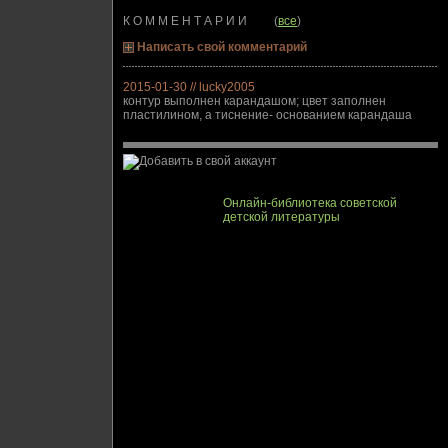
К О М М Е Н Т А Р И И (
все
)
Написать свой комментарий
2015-01-30 // lucky2005
контур выполнен карандашом; цвет заполнен
пластилином, а тиснение- основанием карандаша
Онлайн-библиотека советской
детской литературы