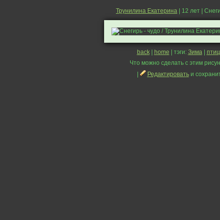
Трунилина Екатерина
| 12 лет | Снег
back
|
home
| тэги:
Зима
|
пти
Что можно сделать с этим рисун
|
Редактировать
и сохрани