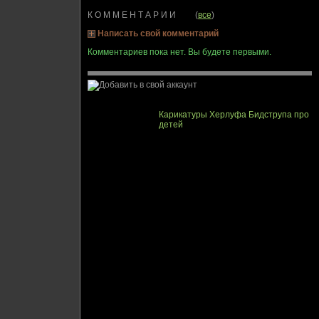
К О М М Е Н Т А Р И И (
все
)
Написать свой комментарий
Комментариев пока нет. Вы будете первыми.
Карикатуры Херлуфа Бидструпа про
детей