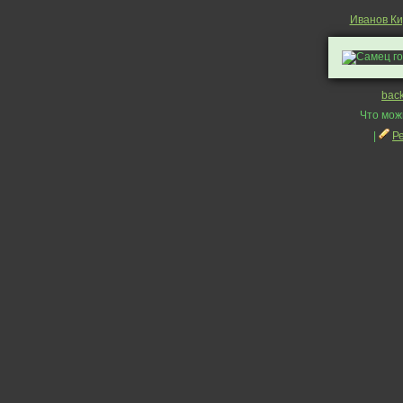
Иванов К
bac
Что мож
|
Р