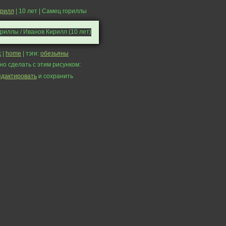
ирилл
| 10 лет | Самец гориллы
k
|
home
| тэги:
обезьяны
но сделать с этим рисунком:
едактировать
и сохранить