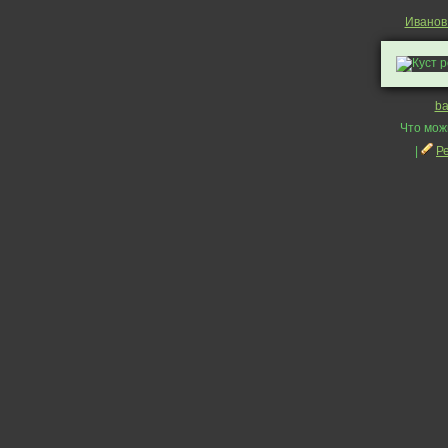
Иванов
ba
Что мож
|
Р