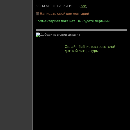
К О М М Е Н Т А Р И И (
все
)
Написать свой комментарий
Комментариев пока нет. Вы будете первыми.
Онлайн-библиотека советской
детской литературы